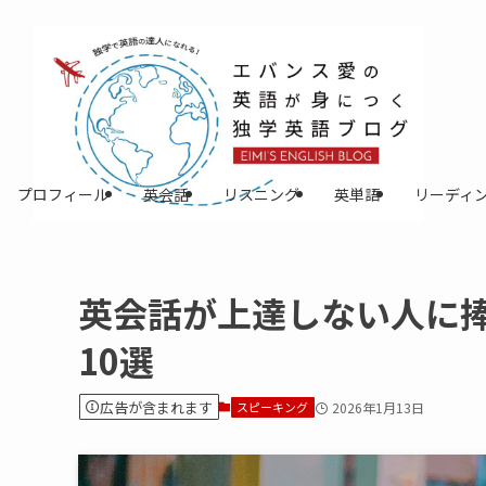
プロフィール
英会話
リスニング
英単語
リーディ
英会話が上達しない人に
10選
広告が含まれます
スピーキング
2026年1月13日