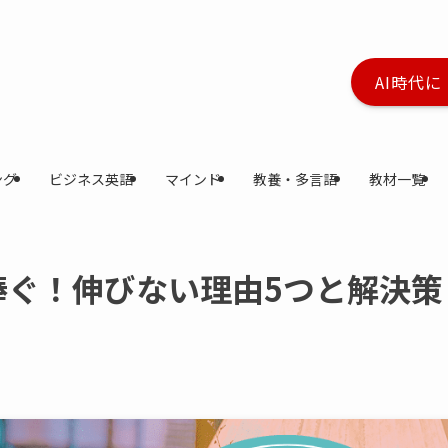
AI時代
ング
ビジネス英語
マインド
教養・多言語
教材一覧
捧ぐ！伸びない理由5つと解決策