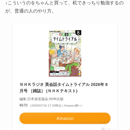
↓こういうのをちゃんと買って、机できっちり勉強するの
が、普通の人のやり方。
ＮＨＫラジオ 英会話タイムトライアル 2026年 8
月号 ［雑誌］ (ＮＨＫテキスト)
編集:日本放送協会,NHK出版
¥670
（2026/07/16 17:26時点 | Amazon調べ）
Amazon
ポチップ