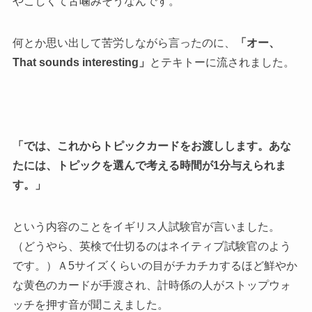
やこしくて舌噛みそうなんです。
何とか思い出して苦労しながら言ったのに、
「オー、
That sounds interesting」
とテキトーに流されました。
「では、これからトピックカードをお渡しします。あな
たには、トピックを選んで考える時間が1分与えられま
す。」
という内容のことをイギリス人試験官が言いました。
（どうやら、英検で仕切るのはネイティブ試験官のよう
です。）Ａ5サイズくらいの目がチカチカするほど鮮やか
な黄色のカードが手渡され、計時係の人がストップウォ
ッチを押す音が聞こえました。