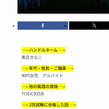
—– ハンドルネーム —–
黒豆きなこ
—– 年代・性別・ご職業 —–
40代女性 アルバイト
—– 他の英語の資格 —–
TOEIC935点
—– 2次試験に合格した回 —–