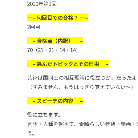
2010年第1回
—– 何回目での合格？ —–
2回目
—– 合格点（内訳） —–
70（21・21・14・14）
—– 選んだトピックとその理由 —–
芸術は国同士の相互理解に役立つか、だったよ
（すみません、もうはっきり覚えていない～）
—– スピーチの内容 —–
役に立ちます。
言語・人種を超えて、素晴らしい音楽・絵画・
う。