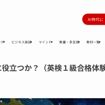
AI時代
ング
ビジネス英語
マインド
教養・多言語
教材一覧
に役立つか？（英検１級合格体