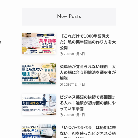
New Posts
【これだけで1000単語覚え
の
た】私の英単語帳の作り方を大
公開
2026年8月5日
英単語が覚えられない理由｜大
人の脳に合う記憶法を通訳者が
解説
2026年8月4日
ビジネス英語の挨拶で毎回固ま
る人へ｜通訳が初対面の前にや
っている準備
2026年8月3日
「いつかペラペラ」は絶対に来
ない。AIを使ったビジネス英語