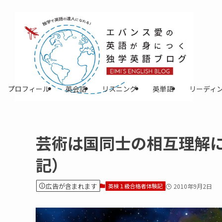
プロフィール
英会話
リスニング
英単語
リーディ
芸術は国同士の相互理解
記）
広告が含まれます
英検１級合格者体験記
2010年9月2日