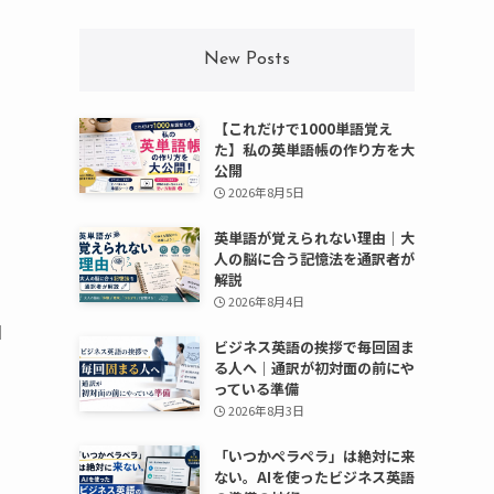
New Posts
を
【これだけで1000単語覚え
た】私の英単語帳の作り方を大
公開
2026年8月5日
英単語が覚えられない理由｜大
人の脳に合う記憶法を通訳者が
解説
2026年8月4日
自
ビジネス英語の挨拶で毎回固ま
る人へ｜通訳が初対面の前にや
っている準備
2026年8月3日
「いつかペラペラ」は絶対に来
ない。AIを使ったビジネス英語