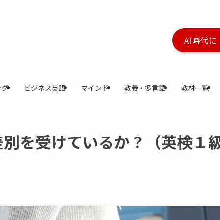
AI時代
ング
ビジネス英語
マインド
教養・多言語
教材一覧
差別を受けているか？（英検１