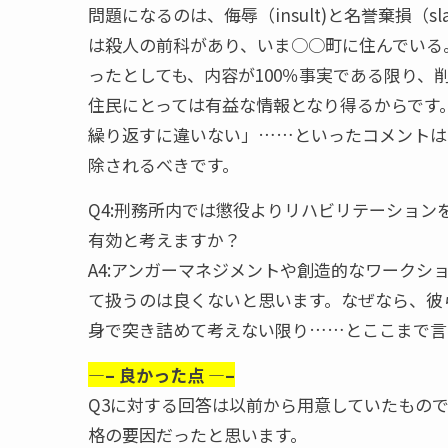
問題になるのは、侮辱（insult)と名誉棄損（
は殺人の前科があり、いま○○町に住んでいる
ったとしても、内容が100％事実である限り
住民にとっては有益な情報となり得るからです
繰り返すに違いない」……といったコメントは、
除されるべきです。
Q4:刑務所内では懲役よりリハビリテーショ
有効と考えますか？
A4:アンガーマネジメントや創造的なワーク
て扱うのは良くないと思います。なぜなら、彼
身で突き詰めて考えない限り……とここまで言
—– 良かった点 —–
Q3に対する回答は以前から用意していたもの
格の要因だったと思います。