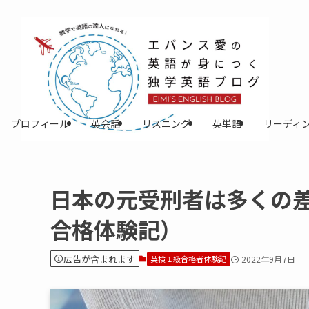
プロフィール
英会話
リスニング
英単語
リーディ
日本の元受刑者は多くの
合格体験記）
広告が含まれます
英検１級合格者体験記
2022年9月7日