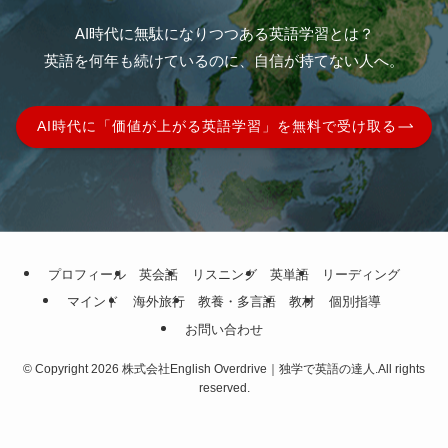
AI時代に無駄になりつつある英語学習とは？
英語を何年も続けているのに、自信が持てない人へ。
AI時代に「価値が上がる英語学習」を無料で受け取る
プロフィール
英会話
リスニング
英単語
リーディング
ホーム
ビジネス英語
マインド
海外旅行
教養・多言語
教材
個別指導
お問い合わせ
©
Copyright 2026 株式会社English Overdrive｜独学で英語の達人.All rights
reserved.